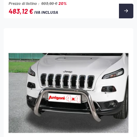
Prezzo di listino :
603,90 €
20%
483,12 €
IVA INCLUSA