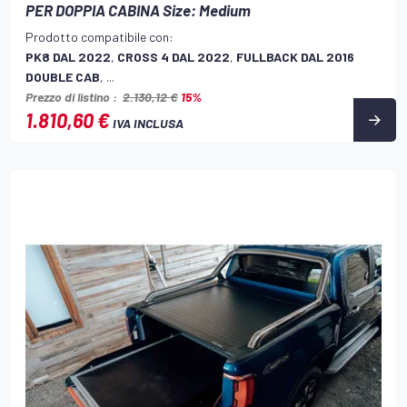
PER DOPPIA CABINA Size: Medium
Prodotto compatibile con:
PK8 DAL 2022
,
CROSS 4 DAL 2022
,
FULLBACK DAL 2016
DOUBLE CAB
, ...
Prezzo di listino :
2.130,12 €
15%
1.810,60 €
IVA INCLUSA