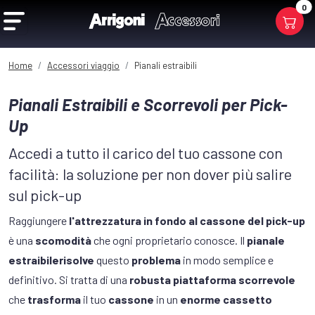
0
Home
Accessori viaggio
Pianali estraibili
Pianali Estraibili e Scorrevoli per Pick-
Up
Accedi a tutto il carico del tuo cassone con
facilità: la soluzione per non dover più salire
sul pick-up
Raggiungere
l'attrezzatura in fondo al cassone del pick-up
è una
scomodità
che ogni proprietario conosce. Il
pianale
estraibile
risolve
questo
problema
in modo semplice e
definitivo. Si tratta di una
robusta piattaforma scorrevole
che
trasforma
il tuo
cassone
in un
enorme cassetto