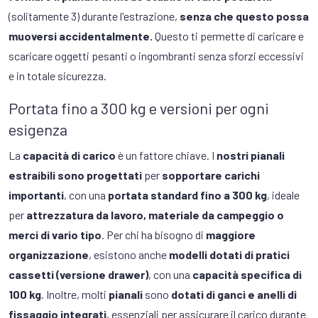
(solitamente 3) durante l'estrazione,
s
enza che questo possa
muoversi accidentalmente.
Questo ti permette di caricare e
scaricare oggetti pesanti o ingombranti senza sforzi eccessivi
e in totale sicurezza.
Portata fino a 300 kg e versioni per ogni
esigenza
La
capacità di carico
è un fattore chiave. I
nostri pianali
estraibili sono progettati
per
sopportare carichi
importanti
, con una
portata standard fino a 300 kg
, ideale
per
attrezzatura da lavoro, materiale da campeggio o
merci di vario tipo
. Per chi ha bisogno di
maggiore
organizzazione
, esistono anche
modelli dotati di pratici
cassetti (versione drawer)
, con una
capacità specifica di
100 kg
. Inoltre, molti
pianali
sono
dotati di ganci e anelli di
fissaggio integrati
, essenziali per assicurare il carico durante