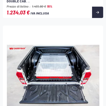
DOUBLE CAB
, ...
Prezzo di listino :
1.451,80 €
15%
1.234,03 €
IVA INCLUSA