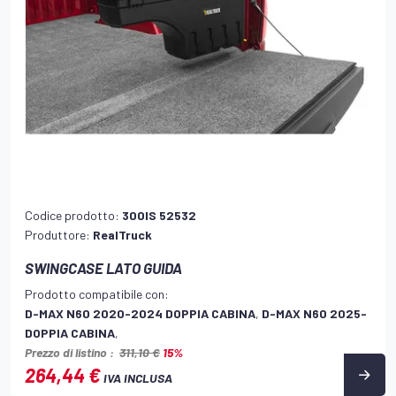
Codice prodotto:
300IS 52532
Produttore:
RealTruck
SWINGCASE LATO GUIDA
Prodotto compatibile con:
D-MAX N60 2020-2024 DOPPIA CABINA
,
D-MAX N60 2025-
DOPPIA CABINA
,
Prezzo di listino :
311,10 €
15%
264,44 €
IVA INCLUSA