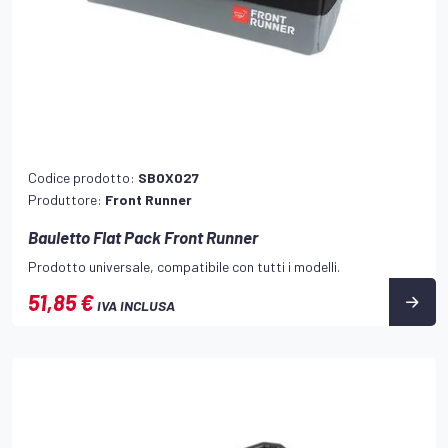
Codice prodotto:
SBOX027
Produttore:
Front Runner
Bauletto Flat Pack Front Runner
Prodotto universale, compatibile con tutti i modelli.
51,85 €
IVA INCLUSA
RDINI SARANNO EVASI ALLA NOSTRA RIAPERTURA. BUONE VACANZE 🏝️🏝️
☀️☀
HOME
CERCA
ASSISTENZA
CHIAMA
ACCO