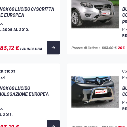
INOX 60 LUCIDO C/SCRITTA
BU
NE EUROPEA
C
pa
con:
Pr
 2008 AL 2010
,
RE
83,12 €
Prezzo di listino :
603,90 €
20%
IVA INCLUSA
RK 31003
Co
4x4
Pr
INOX 60 LUCIDO
BU
MOLOGAZIONE EUROPEA
C
Pr
con:
RE
L 2013
,
83,12 €
Prezzo di listino :
603,90 €
20%