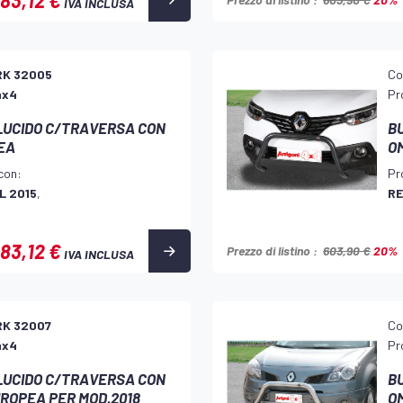
IVA INCLUSA
RK 32005
Co
4x4
Pr
 LUCIDO C/TRAVERSA CON
B
EA
O
con:
Pr
L 2015
,
RE
83,12 €
Prezzo di listino :
603,90 €
20%
IVA INCLUSA
RK 32007
Co
4x4
Pr
 LUCIDO C/TRAVERSA CON
BU
ROPEA PER MOD.2018
O