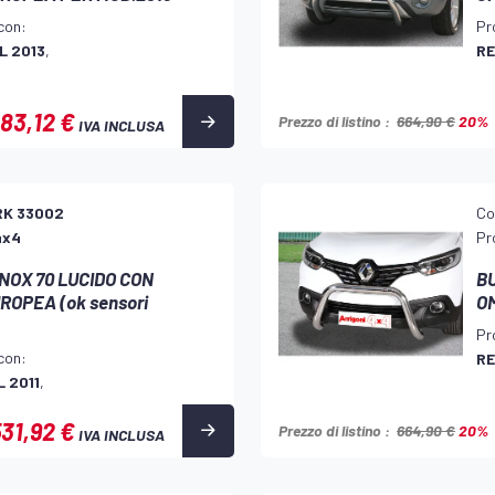
con:
Pr
L 2013
,
RE
83,12 €
Prezzo di listino :
664,90 €
20%
IVA INCLUSA
RK 33002
Co
4x4
Pr
INOX 70 LUCIDO CON
BU
OPEA (ok sensori
O
Pr
con:
RE
 2011
,
31,92 €
Prezzo di listino :
664,90 €
20%
IVA INCLUSA