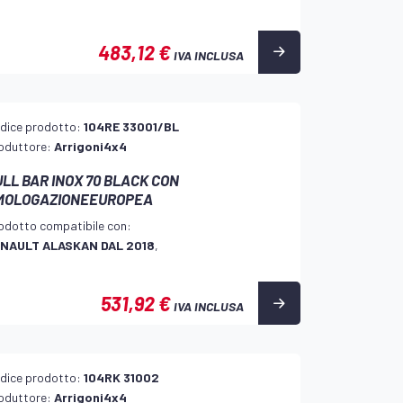
483,12 €
IVA INCLUSA
dice prodotto:
104RE 33001/BL
oduttore:
Arrigoni4x4
LL BAR INOX 70 BLACK CON
MOLOGAZIONEEUROPEA
odotto compatibile con:
NAULT ALASKAN DAL 2018
,
531,92 €
IVA INCLUSA
dice prodotto:
104RK 31002
oduttore:
Arrigoni4x4