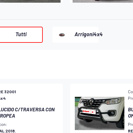
Tutti
Arrigoni4x4
RE 32001
Co
4x4
Pr
 LUCIDO C/TRAVERSA CON
B
UROPEA
O
con:
Pr
AL 2018
,
RE