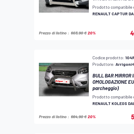
Prodotto compatibile 
RENAULT CAPTUR DA
4
Prezzo di listino :
603,90 €
20%
Codice prodotto:
104
Produttore:
Arrigoni
BULL BAR MIRROR 
OMOLOGAZIONE EUR
parcheggio)
Prodotto compatibile 
RENAULT KOLEOS DAL
5
Prezzo di listino :
664,90 €
20%