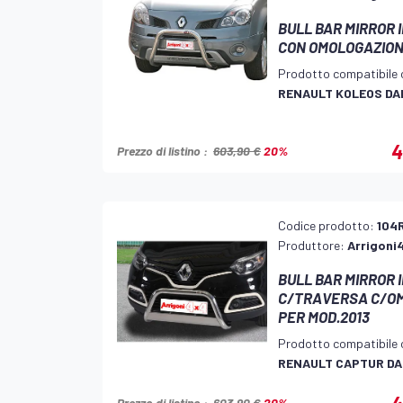
BULL BAR MIRROR 
CON OMOLOGAZIO
Prodotto compatibile 
RENAULT KOLEOS DAL
4
Prezzo di listino :
603,90 €
20%
Codice prodotto:
104
Produttore:
Arrigoni
BULL BAR MIRROR 
C/TRAVERSA C/O
PER MOD.2013
Prodotto compatibile 
RENAULT CAPTUR DA
4
Prezzo di listino :
603,90 €
20%