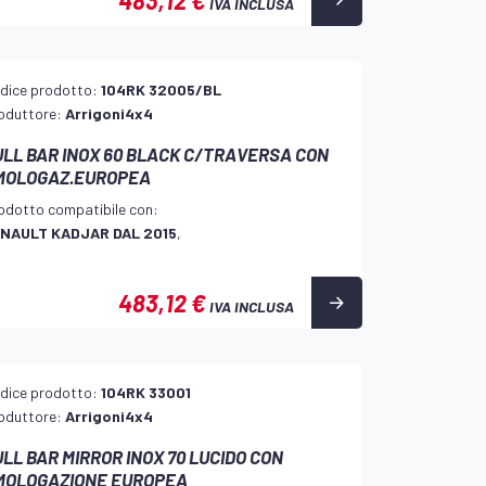
IVA INCLUSA
dice prodotto:
104RK 32005/BL
oduttore:
Arrigoni4x4
ULL BAR INOX 60 BLACK C/TRAVERSA CON
MOLOGAZ.EUROPEA
odotto compatibile con:
NAULT KADJAR DAL 2015
,
483,12 €
IVA INCLUSA
dice prodotto:
104RK 33001
oduttore:
Arrigoni4x4
LL BAR MIRROR INOX 70 LUCIDO CON
MOLOGAZIONE EUROPEA