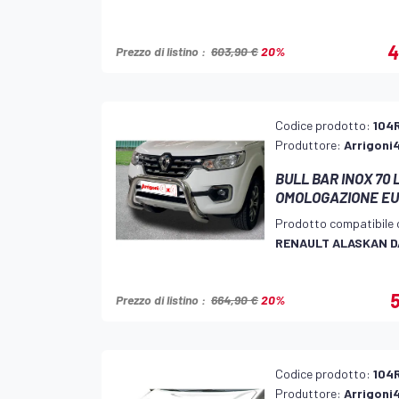
4
Prezzo di listino :
603,90 €
20%
Codice prodotto:
104
Produttore:
Arrigoni
BULL BAR INOX 70 
OMOLOGAZIONE E
Prodotto compatibile 
RENAULT ALASKAN D
5
Prezzo di listino :
664,90 €
20%
Codice prodotto:
104
Produttore:
Arrigoni