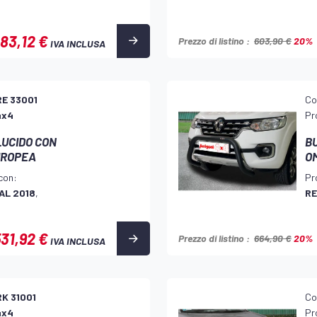
83,12 €
Prezzo di listino :
603,90 €
20%
IVA INCLUSA
RE 33001
Co
4x4
Pr
LUCIDO CON
BU
UROPEA
O
con:
Pr
AL 2018
,
RE
31,92 €
Prezzo di listino :
664,90 €
20%
IVA INCLUSA
RK 31001
Co
4x4
Pr