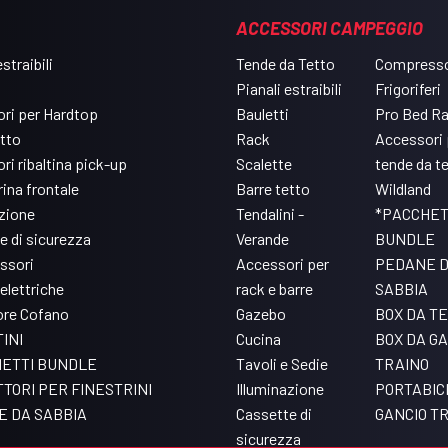
ACCESSORI CAMPEGGIO
straibili
Tende da Tetto
Compresso
Pianali estraibili
Frigoriferi
ri per Hardtop
Bauletti
Pro Bed R
etto
Rack
Accessori 
ri ribaltina pick-up
Scalette
tende da t
ina frontale
Barre tetto
Wildland
azione
Tendalini -
*PACCHET
e di sicurezza
Verande
BUNDLE
ssori
Accessori per
PEDANE 
elettriche
rack e barre
SABBIA
ore Cofano
Gazebo
BOX DA T
INI
Cucina
BOX DA GA
ETTI BUNDLE
Tavoli e Sedie
TRAINO
TORI PER FINESTRINI
Illuminazione
PORTABIC
 DA SABBIA
Cassette di
GANCIO T
sicurezza