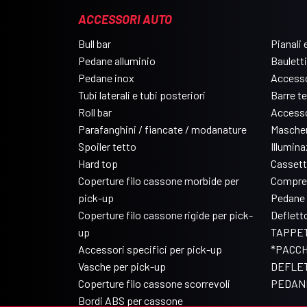
ACCESSORI AUTO
Bull bar
Pianali e
Pedane alluminio
Bauletti
Pedane inox
Accesso
Tubi laterali e tubi posteriori
Barre t
Roll bar
Accesso
Parafanghini / fiancate / modanature
Mascher
Spoiler tetto
Illumin
Hard top
Cassett
Coperture filo cassone morbide per
Compre
pick-up
Pedane 
Coperture filo cassone rigide per pick-
Deflett
up
TAPPET
Accessori specifici per pick-up
*PACCH
Vasche per pick-up
DEFLET
Coperture filo cassone scorrevoli
PEDANE
Bordi ABS per cassone