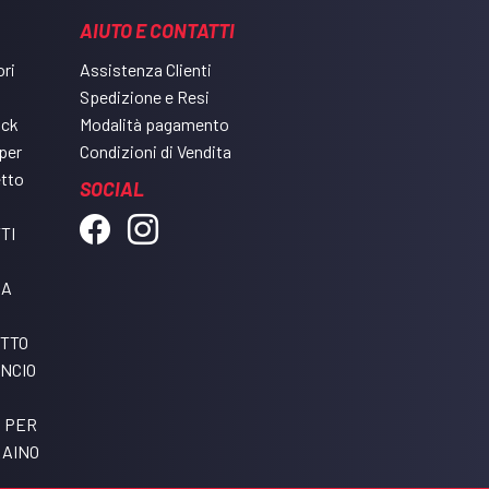
AIUTO E CONTATTI
ri
Assistenza Clienti
Spedizione e Resi
ack
Modalità pagamento
per
Condizioni di Vendita
etto
SOCIAL
TI
DA
ETTO
NCIO
I PER
RAINO