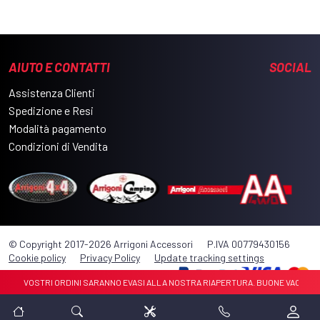
AIUTO E CONTATTI
SOCIAL
Assistenza Clienti
Spedizione e Resi
Modalità pagamento
Condizioni di Vendita
© Copyright 2017-2026 Arrigoni Accessori
P.IVA 00779430156
Cookie policy
Privacy Policy
Update tracking settings
STO . I VOSTRI ORDINI SARANNO EVASI ALLA NOSTRA RIAPERTURA. BUONE VACANZE 🏝