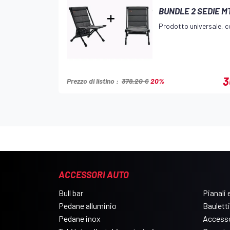
BUNDLE 2 SEDIE M
Prodotto universale, co
3
Prezzo di listino :
378,20 €
20%
ACCESSORI AUTO
Bull bar
Pianali e
Pedane alluminio
Bauletti
Pedane inox
Accesso