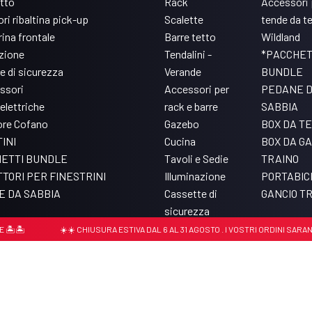
etto
Rack
Accessori 
ri ribaltina pick-up
Scalette
tende da t
ina frontale
Barre tetto
Wildland
azione
Tendalini -
*PACCHET
e di sicurezza
Verande
BUNDLE
ssori
Accessori per
PEDANE 
elettriche
rack e barre
SABBIA
ore Cofano
Gazebo
BOX DA T
INI
Cucina
BOX DA GA
ETTI BUNDLE
Tavoli e Sedie
TRAINO
TORI PER FINESTRINI
Illuminazione
PORTABIC
 DA SABBIA
Cassette di
GANCIO T
sicurezza
Accessori per Pro
☀️☀️ CHIUSURA ESTIVA DAL 6 AL 31 AGOSTO . I VOSTRI ORDINI SARANNO E
Bed Rack
779430156
Cookie policy
Privacy Policy
Update tracking settings