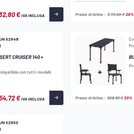
32,80 €
Prezzo di listino :
3.111,00 €
20%
IVA INCLUSA
UN 52648
Co
d
Pr
ERT CRUISER 140 +
B
Pr
mpatibile con tutti i modelli.
54,72 €
Prezzo di listino :
628,30 €
20%
IVA INCLUSA
UN 52650
d