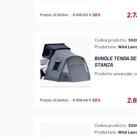
2.7
Prezzo di listino :
3.416,00 €
20%
Codice prodotto:
300
Produttore:
Wild Lan
BUNDLE TENDA DES
STANZA
Prodotto universale, co
2.6
Prezzo di listino :
3.318,40 €
20%
Codice prodotto:
300
Produttore:
Wild Lan