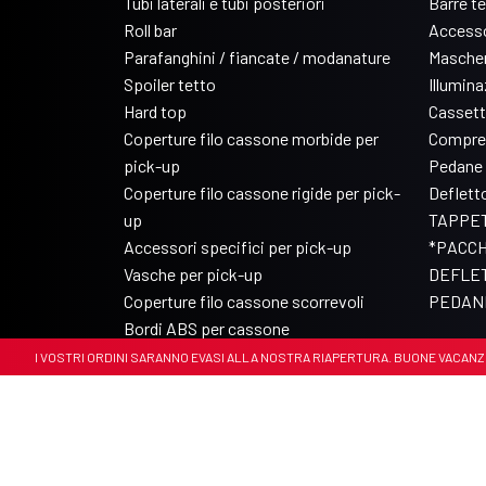
Tubi laterali e tubi posteriori
Barre t
Roll bar
Accesso
Parafanghini / fiancate / modanature
Mascher
Spoiler tetto
Illumin
Hard top
Cassett
Coperture filo cassone morbide per
Compre
pick-up
Pedane 
Coperture filo cassone rigide per pick-
Deflett
up
TAPPET
Accessori specifici per pick-up
*PACCH
Vasche per pick-up
DEFLET
Coperture filo cassone scorrevoli
PEDANE
Bordi ABS per cassone
. I VOSTRI ORDINI SARANNO EVASI ALLA NOSTRA RIAPERTURA. BUONE VACANZE 🏝️🏝️
© Copyright 2017-2026 Arrigoni Accessori
P.IVA 00