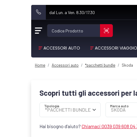
dal Lun. a Ven. 8.30/17.30
Codice Prodotto
ACCESSORI AUTO
ACCESSORI VIAGGI
Home
Accessori auto
*pacchetti bundle
Skoda
Scopri tutti gli accessori per 
Tipologia
Marca auto
Hai bisogno d’aiuto?
Chiamaci 0039 039 608 04