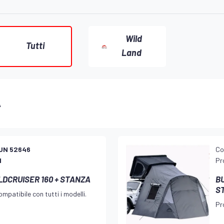
Wild
Tutti
Land
A
UN 52646
Co
d
Pr
DCRUISER 160 + STANZA
B
S
mpatibile con tutti i modelli.
Pr