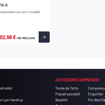
TS-X
mpatibile con tutti i modelli.
02,56 €
IVA INCLUSA
ACCESSORI CAMPEGGIO
straibili
Tende da Tetto
Compresso
Pianali estraibili
Frigoriferi
ri per Hardtop
Bauletti
Pro Bed R