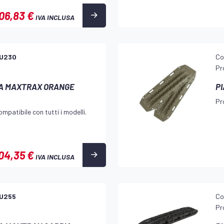
06,83 €
IVA INCLUSA
U230
Co
Pr
IA MAXTRAX ORANGE
P
Pr
mpatibile con tutti i modelli.
04,35 €
IVA INCLUSA
U255
Co
Pr