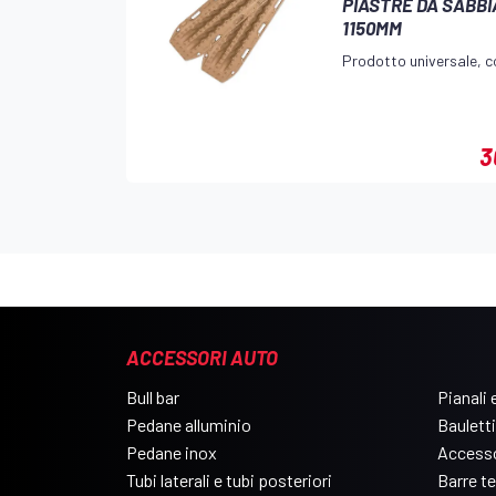
PIASTRE DA SABB
1150MM
Prodotto universale, co
3
ACCESSORI AUTO
Bull bar
Pianali e
Pedane alluminio
Bauletti
Pedane inox
Accesso
Tubi laterali e tubi posteriori
Barre t