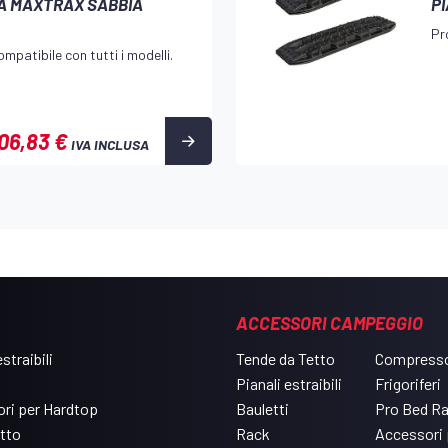
IA MAXTRAX SABBIA
P
Pr
mpatibile con tutti i modelli.
06,83 €
IVA INCLUSA
ACCESSORI CAMPEGGIO
straibili
Tende da Tetto
Compresso
Pianali estraibili
Frigoriferi
ri per Hardtop
Bauletti
Pro Bed R
etto
Rack
Accessori 