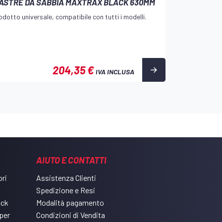
IASTRE DA SABBIA MAXTRAX BLACK 630MM
odotto universale, compatibile con tutti i modelli.
204,35 €
IVA INCLUSA
AIUTO E CONTATTI
ri
Assistenza Clienti
Spedizione e Resi
ack
Modalità pagamento
per
Condizioni di Vendita