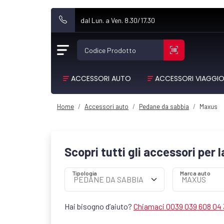
dal Lun. a Ven. 8.30/17.30
Codice Prodotto
ACCESSORI AUTO
ACCESSORI VIAGGI
Home
Accessori auto
Pedane da sabbia
Maxus
Scopri tutti gli accessori per 
Tipologia
Marca auto
Hai bisogno d’aiuto?
Chiamaci 0039 039 608 04