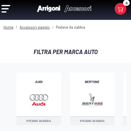
0
Home
Accessori viaggio
Pedane da sabbia
FILTRA PER MARCA AUTO
AUDI
BERTONE
‹
6 PEDANE DA SABBIA
6 PEDANE DA SABBIA