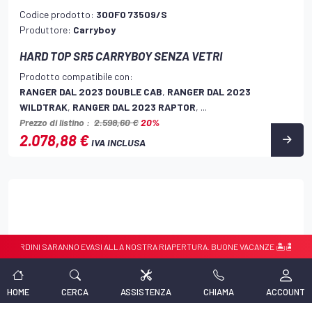
Codice prodotto:
300FO 73509/S
Produttore:
Carryboy
HARD TOP SR5 CARRYBOY SENZA VETRI
Prodotto compatibile con:
RANGER DAL 2023 DOUBLE CAB
,
RANGER DAL 2023
WILDTRAK
,
RANGER DAL 2023 RAPTOR
, ...
Prezzo di listino :
2.598,60 €
20%
2.078,88 €
IVA INCLUSA
 SARANNO EVASI ALLA NOSTRA RIAPERTURA. BUONE VACANZE 🏝️🏝️
☀️☀️ CHI
HOME
CERCA
ASSISTENZA
CHIAMA
ACCOUNT