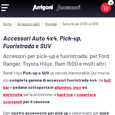
0
Home
Accessori auto
Hyundai
Santa fe dal 2006 al 2010
Accessori Auto 4x4, Pick-up,
Fuoristrada e SUV
Accessori per pick-up e fuoristrada: per Ford
Ranger, Toyota Hilux, Ram 1500 e molti altri
Rendi il tuo
Pick-up o SUV
un veicolo inarrestabile. Qui trovi la
più
completa gamma di accessori fuoristrada 4x4:
da
bull
bar
e
pedane sottoporta in
alluminio
,
inox
ed
elettriche
per la protezione, a
hard top
e
coperture
scorrevoli
per il cassone
.
Ogni
nostro accessorio per pick up
è selezionato per
unire