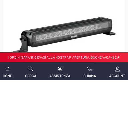
RDINI SARANNO EVASI ALLA NOSTRA RIAPERTURA. BUONE VACANZE 🏝️🏝️
HOME
CERCA
ASSISTENZA
CHIAMA
ACCOUNT
Codice prodotto:
LIGH234
Produttore:
Front Runner
BARRA LED 20" FX500-SB FRONT RUNNNER
Prodotto universale, compatibile con tutti i modelli.