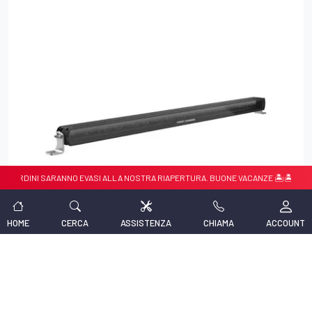
NI SARANNO EVASI ALLA NOSTRA RIAPERTURA. BUONE VACANZE 🏝️🏝️
HOME
CERCA
ASSISTENZA
CHIAMA
ACCOUNT
Codice prodotto:
LIGH211
Produttore:
Front Runner