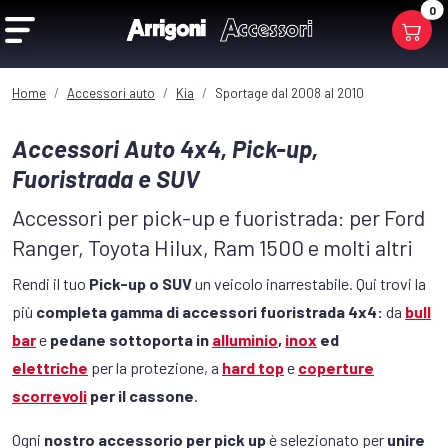
0
Home
Accessori auto
Kia
Sportage dal 2008 al 2010
Accessori Auto 4x4, Pick-up,
Fuoristrada e SUV
Accessori per pick-up e fuoristrada: per Ford
Ranger, Toyota Hilux, Ram 1500 e molti altri
Rendi il tuo
Pick-up o SUV
un veicolo inarrestabile. Qui trovi la
più
completa gamma di accessori fuoristrada 4x4:
da
bull
bar
e
pedane sottoporta in
alluminio
,
inox
ed
elettriche
per la protezione, a
hard top
e
coperture
scorrevoli
per il cassone
.
Ogni
nostro accessorio per pick up
è selezionato per
unire