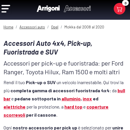
0
Home
Accessori auto
Opel
Mokka dal 2008 al 2020
Accessori Auto 4x4, Pick-up,
Fuoristrada e SUV
Accessori per pick-up e fuoristrada: per Ford
Ranger, Toyota Hilux, Ram 1500 e molti altri
Rendi il tuo
Pick-up o SUV
un veicolo inarrestabile. Qui trovi la
più
completa gamma di accessori fuoristrada 4x4:
da
bull
bar
e
pedane sottoporta in
alluminio
,
inox
ed
elettriche
per la protezione, a
hard top
e
coperture
scorrevoli
per il cassone
.
Ogni
nostro accessorio per pick up
è selezionato per
unire