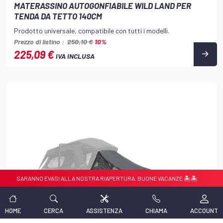
MATERASSINO AUTOGONFIABILE WILD LAND PER
TENDA DA TETTO 140CM
Prodotto universale, compatibile con tutti i modelli.
Prezzo di listino :
250,10 €
10%
225,09 €
IVA INCLUSA
ANNO EVASI ALLA NOSTRA RIAPERTURA. BUONE VACANZE 🏝️🏝️
☀️☀️ CHIUSUR
HOME
CERCA
ASSISTENZA
CHIAMA
ACCOUNT