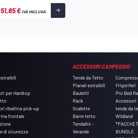
51,85 €
IVA INCLUSA
ACCESSORI CAMPEGGIO
straibili
Tende da Tetto
Compresso
Pianali estraibili
Frigoriferi
ri per Hardtop
Bauletti
Pro Bed R
etto
Rack
Accessori 
ri ribaltina pick-up
Scalette
tende da t
ina frontale
Barre tetto
Wildland
azione
Tendalini -
*PACCHET
e di sicurezza
Verande
BUNDLE