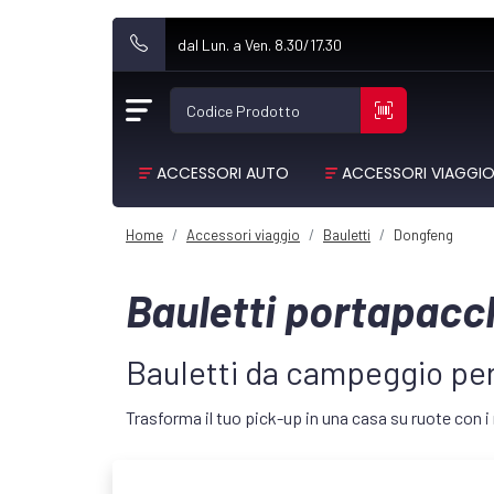
dal Lun. a Ven. 8.30/17.30
Codice Prodotto
ACCESSORI AUTO
ACCESSORI VIAGGI
Home
Accessori viaggio
Bauletti
Dongfeng
Bauletti portapac
Bauletti da campeggio 
Trasforma il tuo pick-up in una casa su ruote con i