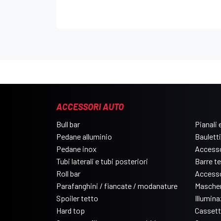
ACCESSORI AUTO
Bull bar
Pianali e
Pedane alluminio
Bauletti
Pedane inox
Accesso
Tubi laterali e tubi posteriori
Barre t
Roll bar
Accesso
Parafanghini / fiancate / modanature
Mascher
Spoiler tetto
Illumin
Hard top
Cassett