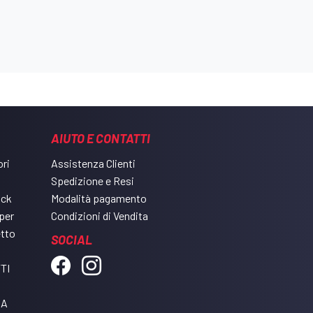
AIUTO E CONTATTI
ri
Assistenza Clienti
Spedizione e Resi
ack
Modalità pagamento
per
Condizioni di Vendita
etto
SOCIAL
TI
DA