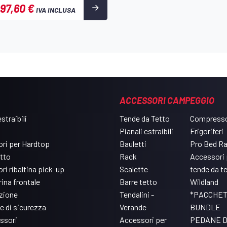
97,60 €
IVA INCLUSA
ACCESSORI CAMPEGGIO
straibili
Tende da Tetto
Compresso
Pianali estraibili
Frigoriferi
ri per Hardtop
Bauletti
Pro Bed R
etto
Rack
Accessori 
ri ribaltina pick-up
Scalette
tende da t
ina frontale
Barre tetto
Wildland
azione
Tendalini -
*PACCHET
e di sicurezza
Verande
BUNDLE
ssori
Accessori per
PEDANE 