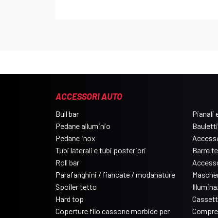
ACCESSORI AUTO
Bull bar
Pianali e
Pedane alluminio
Bauletti
Pedane inox
Accesso
Tubi laterali e tubi posteriori
Barre t
Roll bar
Accesso
Parafanghini / fiancate / modanature
Mascher
Spoiler tetto
Illumin
Hard top
Cassett
Coperture filo cassone morbide per
Compre