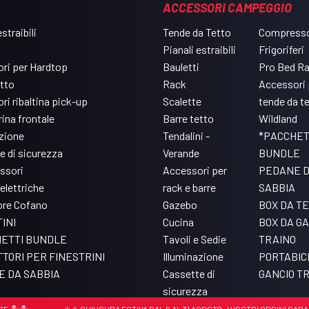
ACCESSORI CAMPEGGIO
straibili
Tende da Tetto
Compresso
Pianali estraibili
Frigoriferi
ri per Hardtop
Bauletti
Pro Bed R
etto
Rack
Accessori 
ri ribaltina pick-up
Scalette
tende da t
ina frontale
Barre tetto
Wildland
azione
Tendalini -
*PACCHET
e di sicurezza
Verande
BUNDLE
ssori
Accessori per
PEDANE 
elettriche
rack e barre
SABBIA
ore Cofano
Gazebo
BOX DA T
INI
Cucina
BOX DA GA
ETTI BUNDLE
Tavoli e Sedie
TRAINO
TORI PER FINESTRINI
Illuminazione
PORTABIC
 DA SABBIA
Cassette di
GANCIO T
sicurezza
Accessori per Pro