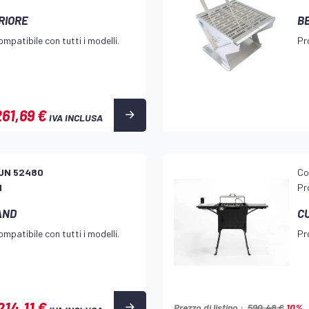
RIORE
B
mpatibile con tutti i modelli.
Pr
261,69 €
IVA INCLUSA
UN 52480
Co
d
Pr
AND
C
mpatibile con tutti i modelli.
Pr
214,11 €
Prezzo di listino :
590,48 €
10%