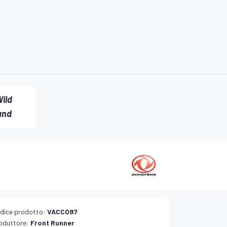
ild
and
dice prodotto:
VACC087
oduttore:
Front Runner