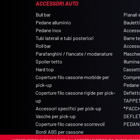
ACCESSORI AUTO
Bull bar
Pianali e
Pedane alluminio
Bauletti
Pedane inox
Accesso
Tubi laterali e tubi posteriori
Barre t
Roll bar
Accesso
Parafanghini / fiancate / modanature
Mascher
Spoiler tetto
Illumin
Hard top
Cassett
Coperture filo cassone morbide per
Compre
pick-up
Pedane 
Coperture filo cassone rigide per pick-
Deflett
up
TAPPET
Accessori specifici per pick-up
*PACCH
Vasche per pick-up
DEFLET
Coperture filo cassone scorrevoli
PEDANE
Bordi ABS per cassone