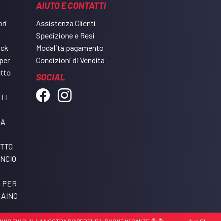
AIUTO E CONTATTI
ri
Assistenza Clienti
Spedizione e Resi
ack
Modalità pagamento
per
Condizioni di Vendita
etto
SOCIAL
TI
DA
ETTO
NCIO
I PER
RAINO