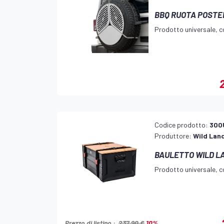
BBQ RUOTA POSTE
Prodotto universale, co
Codice prodotto:
300
Produttore:
Wild Lan
BAULETTO WILD L
Prodotto universale, co
Prezzo di listino :
237,90 €
10%