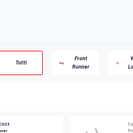
Front
W
Tutti
Runner
L
C023
Co
nner
Pr