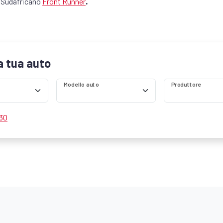
.
d Sudafricano
Front Runner
la tua auto
Modello auto
Produttore
 30