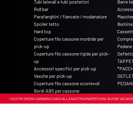
Tubi laterali e tubi posteriori
Barre t
Roll bar
Accesso
Parafanghini / fiancate / modanature
Mascher
Spoiler tetto
Illumin
Hard top
Cassett
Coperture filo cassone morbide per
Compre
pick-up
Pedane 
Coperture filo cassone rigide per pick-
Deflett
up
TAPPET
Accessori specifici per pick-up
*PACCH
Vasche per pick-up
DEFLET
Coperture filo cassone scorrevoli
PEDANE
Bordi ABS per cassone
. I VOSTRI ORDINI SARANNO EVASI ALLA NOSTRA RIAPERTURA. BUONE VACANZE 🏝️🏝
© Copyright 2017-2026 Arrigoni Accessori
P.IVA 00