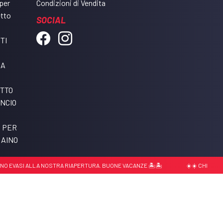
per
Condizioni di Vendita
etto
SOCIAL
TI
DA
ETTO
NCIO
I PER
RAINO
EVASI ALLA NOSTRA RIAPERTURA. BUONE VACANZE 🏝️🏝️
☀️☀️ CHIUSURA ESTI