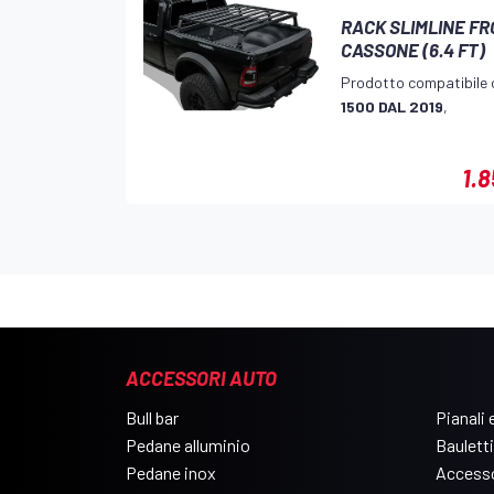
RACK SLIMLINE F
CASSONE (6.4 FT)
Prodotto compatibile 
1500 DAL 2019
,
1.
ACCESSORI AUTO
Bull bar
Pianali e
Pedane alluminio
Bauletti
Pedane inox
Accesso