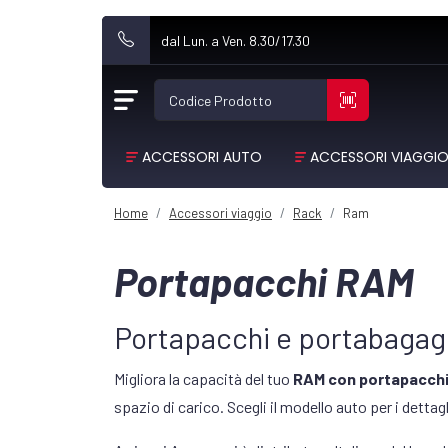
dal Lun. a Ven. 8.30/17.30
Codice Prodotto
ACCESSORI AUTO
ACCESSORI VIAGGI
Home
Accessori viaggio
Rack
Ram
Portapacchi RAM
Portapacchi e portabagag
Migliora la capacità del tuo
RAM con portapacchi
spazio di carico. Scegli il modello auto per i dettagl