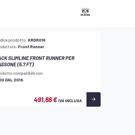
dice prodotto:
KRDR016
oduttore:
Front Runner
ACK SLIMLINE FRONT RUNNER PER
SSONE (5.7 FT)
odotto compatibile con:
00 DAL 2019
,
491,66 €
IVA INCLUSA