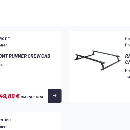
R011T
Co
nner
Pr
RONT RUNNER CREW CAB
R
CA
con:
Pr
15
249,89 €
IVA INCLUSA
R018T
nner