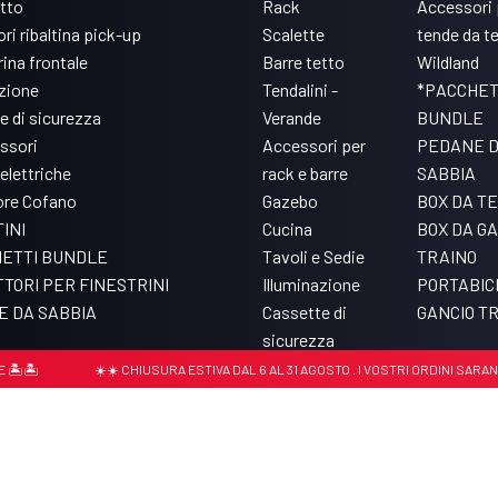
etto
Rack
Accessori 
ri ribaltina pick-up
Scalette
tende da t
ina frontale
Barre tetto
Wildland
azione
Tendalini -
*PACCHET
e di sicurezza
Verande
BUNDLE
ssori
Accessori per
PEDANE 
elettriche
rack e barre
SABBIA
ore Cofano
Gazebo
BOX DA T
INI
Cucina
BOX DA GA
ETTI BUNDLE
Tavoli e Sedie
TRAINO
TORI PER FINESTRINI
Illuminazione
PORTABIC
 DA SABBIA
Cassette di
GANCIO T
sicurezza
Accessori per Pro
️
☀️☀️ CHIUSURA ESTIVA DAL 6 AL 31 AGOSTO . I VOSTRI ORDINI SARANNO 
Bed Rack
779430156
Cookie policy
Privacy Policy
Update tracking settings