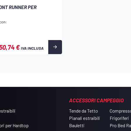
RONT RUNNER PER
con:
850,74 €
IVA INCLUSA
ACCESSORI CAMPEGGIO
straibili
Tende da Tetto
Compresso
Pianali estraibili
Frigoriferi
ri per Hardtop
Bauletti
Pro Bed R