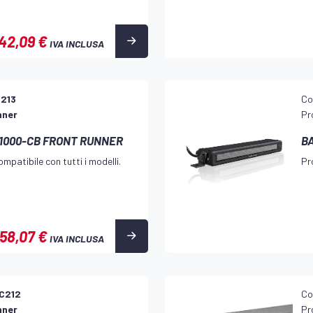
42,09 €
IVA INCLUSA
H213
Co
nner
Pr
 1000-CB FRONT RUNNER
BA
mpatibile con tutti i modelli.
Pr
58,07 €
IVA INCLUSA
C212
Co
nner
Pr