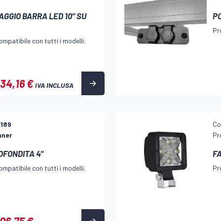
GGIO BARRA LED 10" SU
P
Pr
mpatibile con tutti i modelli.
34,16 €
IVA INCLUSA
H189
Co
nner
Pr
OFONDITA 4"
F
mpatibile con tutti i modelli.
Pr