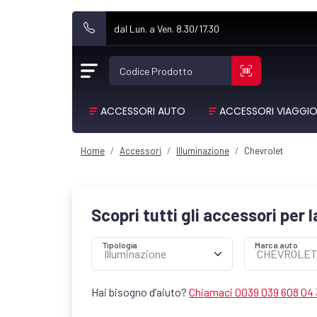
dal Lun. a Ven. 8.30/17.30
Codice Prodotto
ACCESSORI AUTO
ACCESSORI VIAGGI
Home
Accessori
Illuminazione
Chevrolet
Scopri tutti gli accessori per 
Tipologia
Marca auto
Hai bisogno d’aiuto?
Chiamaci 0039 039 608 04