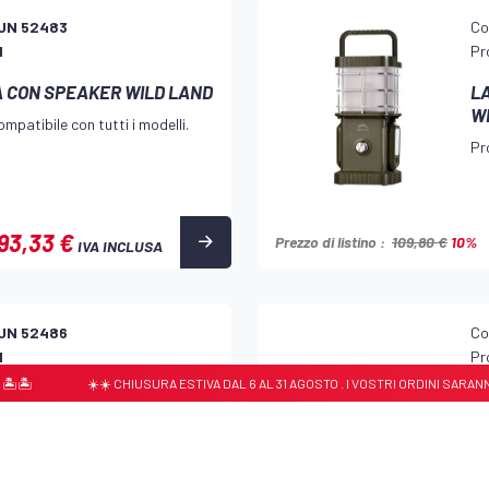
UN 52483
Co
d
Pr
 CON SPEAKER WILD LAND
L
W
mpatibile con tutti i modelli.
Pr
93,33 €
Prezzo di listino :
109,80 €
10%
IVA INCLUSA
UN 52486
Co
d
Pr
☀️☀️ CHIUSURA ESTIVA DAL 6 AL 31 AGOSTO . I VOSTRI ORDINI SARANNO EVA
DE GALAXY WILD LAND
L
mpatibile con tutti i modelli.
Pr