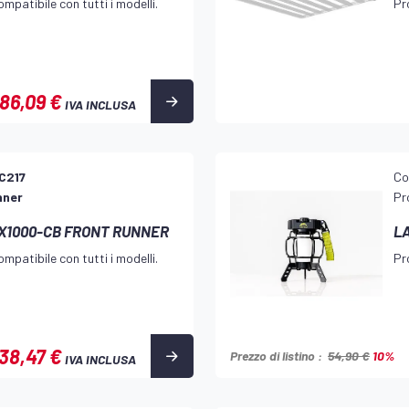
mpatibile con tutti i modelli.
Pr
86,09 €
IVA INCLUSA
C217
Co
nner
Pr
VX1000-CB FRONT RUNNER
L
mpatibile con tutti i modelli.
Pr
38,47 €
Prezzo di listino :
54,90 €
10%
IVA INCLUSA