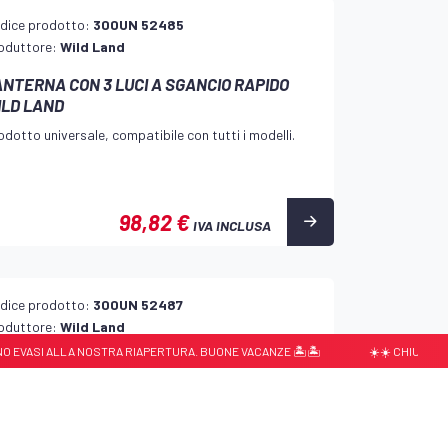
dice prodotto:
300UN 52485
oduttore:
Wild Land
ANTERNA CON 3 LUCI A SGANCIO RAPIDO
ILD LAND
odotto universale, compatibile con tutti i modelli.
98,82 €
IVA INCLUSA
dice prodotto:
300UN 52487
oduttore:
Wild Land
SI ALLA NOSTRA RIAPERTURA. BUONE VACANZE 🏝️🏝️
☀️☀️ CHIUSURA ESTIVA 
ED CON TREPPIEDE WILD LAND
odotto universale, compatibile con tutti i modelli.