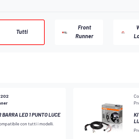
Front
W
Tutti
Runner
L
H202
Co
nner
Pr
R BARRA LED 1 PUNTO LUCE
K
L
mpatibile con tutti i modelli.
Pr