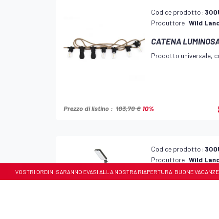
Codice prodotto:
300
Produttore:
Wild Lan
CATENA LUMINOSA
Prodotto universale, co
Prezzo di listino :
103,70 €
10%
Codice prodotto:
300
Produttore:
Wild Lan
 VOSTRI ORDINI SARANNO EVASI ALLA NOSTRA RIAPERTURA. BUONE VACANZE 🏝️🏝️
LED CON TREPPIE
Prodotto universale, co