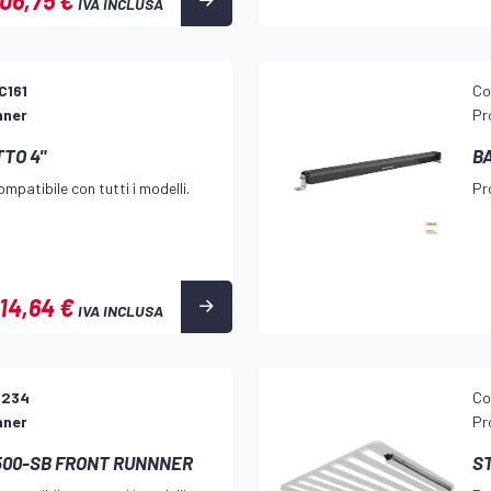
106,75 €
IVA INCLUSA
C161
Co
nner
Pr
TO 4"
B
mpatibile con tutti i modelli.
Pr
14,64 €
IVA INCLUSA
H234
Co
nner
Pr
X500-SB FRONT RUNNNER
S