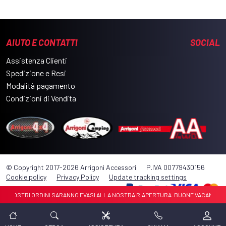
AIUTO E CONTATTI
SOCIAL
Assistenza Clienti
Spedizione e Resi
Modalità pagamento
Condizioni di Vendita
© Copyright 2017-2026 Arrigoni Accessori
P.IVA 00779430156
Cookie policy
Privacy Policy
Update tracking settings
. I VOSTRI ORDINI SARANNO EVASI ALLA NOSTRA RIAPERTURA. BUONE VACANZE 🏝️🏝️