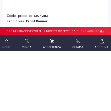
Codice prodotto:
LIGH202
Produttore:
Front Runner
KIT ELETTRICO PER BARRA LED 1 PUNTO LUCE
RDINI SARANNO EVASI ALLA NOSTRA RIAPERTURA. BUONE VACANZE 🏝️🏝️
Prodotto universale, compatibile con tutti i modelli.
42,09 €
IVA INCLUSA
HOME
CERCA
ASSISTENZA
CHIAMA
ACCOUNT