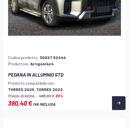
Codice prodotto:
300ST 52444
Produttore:
Arrigoni4x4
PEDANA IN ALLUMNIO STD
Prodotto compatibile con:
TORRES 2025
,
TORRES 2022
,
Prezzo di listino :
488,00 €
20%
390,40 €
IVA INCLUSA