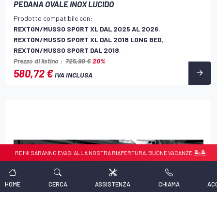
PEDANA OVALE INOX LUCIDO
Prodotto compatibile con:
REXTON/MUSSO SPORT XL DAL 2025 AL 2026
,
REXTON/MUSSO SPORT XL DAL 2018 LONG BED
,
REXTON/MUSSO SPORT DAL 2018
,
Prezzo di listino :
725,90 €
20%
580,72 €
IVA INCLUSA
SARANNO EVASI ALLA NOSTRA RIAPERTURA. BUONE VACANZE 🏝️🏝️
☀️☀️ CHIU
HOME
CERCA
ASSISTENZA
CHIAMA
AC