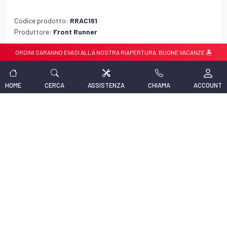
Codice prodotto:
RRAC161
Produttore:
Front Runner
STAFFA PER FARETTO 4"
RDINI SARANNO EVASI ALLA NOSTRA RIAPERTURA. BUONE VACANZE 🏝️🏝️
Prodotto universale, compatibile con tutti i modelli.
14,64 €
IVA INCLUSA
HOME
CERCA
ASSISTENZA
CHIAMA
ACCOUNT