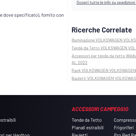
Scopri tutte le info su spedizioni 
ne dove specificato), fornito con
Ricerche Correlate
Illuminazione VOLKSWAGEN VOLK
Tende da Tetto VOLKSWAGEN VO
Accessori per tende da tetto W
AL 2022
Rack VOLKSWAGEN VOLKSWAGEN 
Bauletti VOLKSWAGEN VOLKSWAG
ACCESSORI CAMPEGGIO
straibili
Tende da Tetto
Compresso
Pianali estraibili
Frigoriferi
ri per Hardtop
Bauletti
Pro Bed R