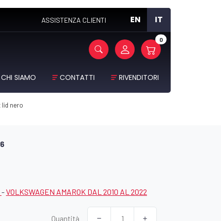
EN
IT
ASSISTENZA CLIENTI
0
CHI SIAMO
CONTATTI
RIVENDITORI
 lid nero
66
N
-
VOLKSWAGEN AMAROK DAL 2010 AL 2022
Quantità