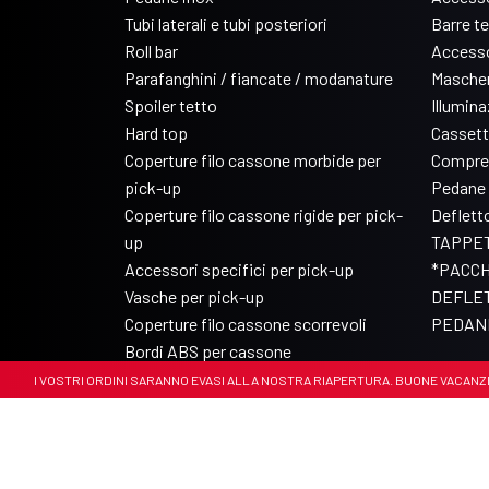
Tubi laterali e tubi posteriori
Barre t
Roll bar
Accesso
Parafanghini / fiancate / modanature
Mascher
Spoiler tetto
Illumin
Hard top
Cassett
Coperture filo cassone morbide per
Compre
pick-up
Pedane 
Coperture filo cassone rigide per pick-
Deflett
up
TAPPET
Accessori specifici per pick-up
*PACCH
Vasche per pick-up
DEFLET
Coperture filo cassone scorrevoli
PEDANE
Bordi ABS per cassone
 . I VOSTRI ORDINI SARANNO EVASI ALLA NOSTRA RIAPERTURA. BUONE VACANZE 🏝️
© Copyright 2017-2026 Arrigoni Accessori
P.IVA 00