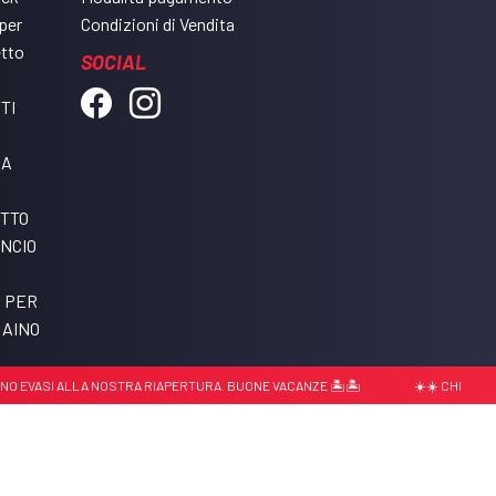
per
Condizioni di Vendita
etto
SOCIAL
TI
DA
ETTO
NCIO
I PER
RAINO
 EVASI ALLA NOSTRA RIAPERTURA. BUONE VACANZE 🏝️🏝️
☀️☀️ CHIUSURA EST