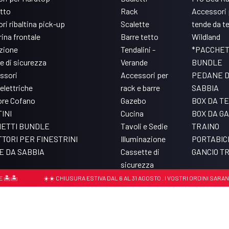
etto
Rack
Accessori 
ri ribaltina pick-up
Scalette
tende da t
ina frontale
Barre tetto
Wildland
azione
Tendalini -
*PACCHET
e di sicurezza
Verande
BUNDLE
ssori
Accessori per
PEDANE 
elettriche
rack e barre
SABBIA
ore Cofano
Gazebo
BOX DA T
INI
Cucina
BOX DA GA
ETTI BUNDLE
Tavoli e Sedie
TRAINO
TORI PER FINESTRINI
Illuminazione
PORTABIC
 DA SABBIA
Cassette di
GANCIO T
sicurezza
Accessori per Pro
️
☀️☀️ CHIUSURA ESTIVA DAL 6 AL 31 AGOSTO . I VOSTRI ORDINI SARANNO
Bed Rack
779430156
Cookie policy
Privacy Policy
Update tracking settings