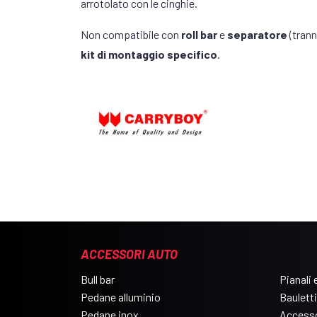
arrotolato con le cinghie.
Non compatibile con
roll bar
e
separatore
(tran
kit di montaggio specifico
.
ACCESSORI AUTO
Bull bar
Pianali e
Pedane alluminio
Bauletti
Pedane inox
Accesso