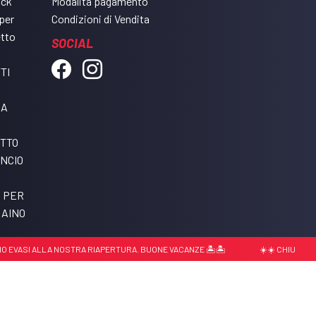
ack
Modalità pagamento
per
Condizioni di Vendita
etto
SOCIAL
TI
DA
ETTO
NCIO
I PER
RAINO
VASI ALLA NOSTRA RIAPERTURA. BUONE VACANZE 🏝️🏝️
☀️☀️ CHIUSURA ESTI