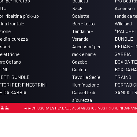
ri per Hardtop
Bauletti
Pro Bed R
etto
Rack
Accessori 
ri ribaltina pick-up
Scalette
tende da t
ina frontale
Barre tetto
Wildland
azione
Tendalini -
*PACCHET
e di sicurezza
Verande
BUNDLE
ssori
Accessori per
PEDANE 
elettriche
rack e barre
SABBIA
ore Cofano
Gazebo
BOX DA T
INI
Cucina
BOX DA GA
ETTI BUNDLE
Tavoli e Sedie
TRAINO
TORI PER FINESTRINI
Illuminazione
PORTABIC
 DA SABBIA
Cassette di
GANCIO T
sicurezza
Accessori per Pro
☀️☀️ CHIUSURA ESTIVA DAL 6 AL 31 AGOSTO . I VOSTRI ORDINI SARANNO E
Bed Rack
779430156
Cookie policy
Privacy Policy
Update tracking settings