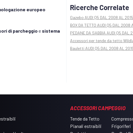
Ricerche Correlate
omologazione europeo
Gazebo AUDI Q5 DAL 2008 AL 201
BOX DA TETTO AUDI Q5 DAL 2008 
ori di parcheggio
e
sistema
PEDANE DA SABBIA AUDI Q5 DAL 2
Accessori per tende da tetto Wild
Bauletti AUDI Q5 DAL 2008 AL 201
ACCESSORI CAMPEGGIO
straibili
Tende da Tetto
Compresso
Pianali estraibili
Frigoriferi