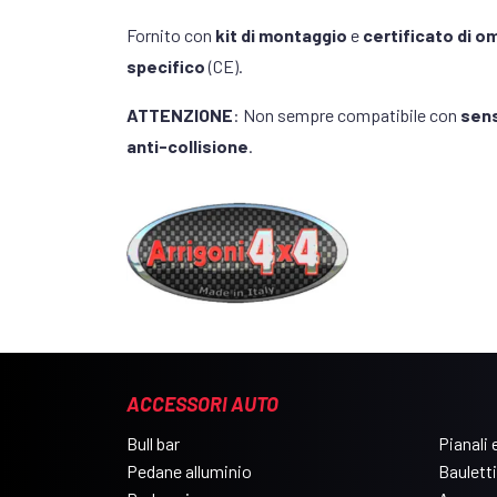
Fornito con
kit di montaggio
e
certificato di 
specifico
(CE).
ATTENZIONE
: Non sempre compatibile con
sens
anti-collisione
.
ACCESSORI AUTO
Bull bar
Pianali e
Pedane alluminio
Bauletti