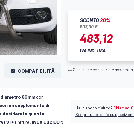
SCONTO
20%
603,90 €
483,12
IVA INCLUSA
Spedizione con c
orriere assicurato
COMPATIBILITÀ
i
diametro 60mm
con
(con un supplemento di
Hai bisogno d’aiuto?
Chiamaci 0
 se desiderate questa
Scopri tutte le info su spedizioni 
e tra le finiture:
INOX LUCIDO
o