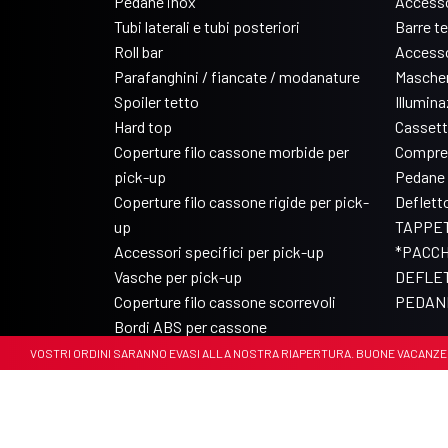
Pedane inox
Accesso
Tubi laterali e tubi posteriori
Barre t
Roll bar
Accesso
Parafanghini / fiancate / modanature
Mascher
Spoiler tetto
Illumin
Hard top
Cassett
Coperture filo cassone morbide per
Compre
pick-up
Pedane 
Coperture filo cassone rigide per pick-
Deflett
up
TAPPET
Accessori specifici per pick-up
*PACCH
Vasche per pick-up
DEFLET
Coperture filo cassone scorrevoli
PEDANE
Bordi ABS per cassone
. I VOSTRI ORDINI SARANNO EVASI ALLA NOSTRA RIAPERTURA. BUONE VACANZE 🏝️🏝️
© Copyright 2017-2026 Arrigoni Accessori
P.IVA 00