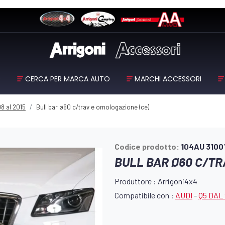
O
CERCA PER MARCA AUTO
MARCHI ACCESSORI
8 al 2015
Bull bar ø60 c/trav e omologazione (ce)
Codice prodotto:
104AU 3100
BULL BAR Ø60 C/TR
Produttore : Arrigoni4x4
Compatibile con :
AUDI
-
Q5 DAL 