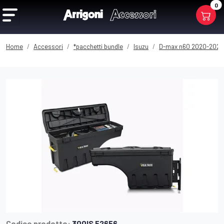
0
Home
Accessori
*pacchetti bundle
Isuzu
D-max n60 2020-2024 
Codice prodotto:
300IS 52656