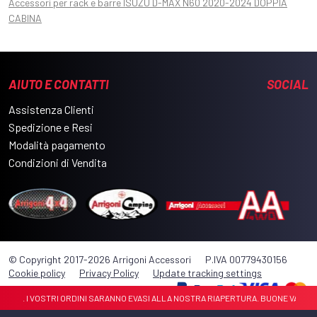
Accessori per rack e barre ISUZU D-MAX N60 2020-2024 DOPPIA
CABINA
AIUTO E CONTATTI
SOCIAL
Assistenza Clienti
Spedizione e Resi
Modalità pagamento
Condizioni di Vendita
© Copyright 2017-2026 Arrigoni Accessori
P.IVA 00779430156
Cookie policy
Privacy Policy
Update tracking settings
OSTO . I VOSTRI ORDINI SARANNO EVASI ALLA NOSTRA RIAPERTURA. BUONE VACANZE 