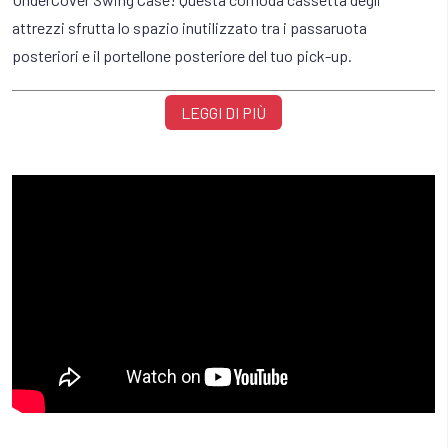
attrezzi sfrutta lo spazio inutilizzato tra i passaruota
posteriori e il portellone posteriore del tuo pick-up.
Swing Case è montato su cerniere in acciaio per impieghi
LEGGI DI PIÙ
gravosi, consentendoti di ruotare la cassetta degli attrezzi
all'indietro sul portellone posteriore per un facile accesso agli
attrezzi. Per maggiore praticità, puoi facilmente sganciare il
bauletto , consentendoti di trasportare la tua attrezzatura in un
cantiere o nella parte anteriore del tuo veicolo per una
riparazione a bordo strada!
- Guarnizione del coperchio resistente agli agenti atmosferici
- Maniglia con serratura