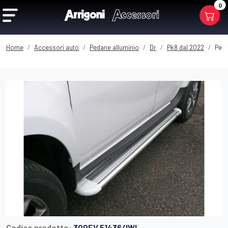
0
Home
Accessori auto
Pedane alluminio
Dr
Pk8 dal 2022
Peda
Codice prodotto:
300EV 51436/IWI