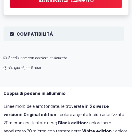
AGGIUNGI AL CARRELLO
COMPATIBILITÀ
Spedizione con c
orriere assicurato
<10 giorni per il reso
Coppia di pedane in alluminio
Linee morbide e arrotondate, le troverete in
3 diverse
versioni
:
Original edition
: colore argento lucido anodizzato
20micron con testate nere;
Black edition
: colore nero
anodizzato 20 micron con testate nere;
White edition
: colore