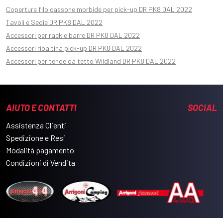
Coperture filo cassone morbide per pick-up DR PK8 DAL 2022
Tavoli e Sedie DR PK8 DAL 2022
Accessori per rack e barre DR PK8 DAL 2022
Accessori ribaltina pick-up DR PK8 DAL 2022
Accessori per tende da tetto Wildland DR PK8 DAL 2022
AIUTO E CONTATTI
SOCIAL
Assistenza Clienti
Spedizione e Resi
Modalità pagamento
Condizioni di Vendita