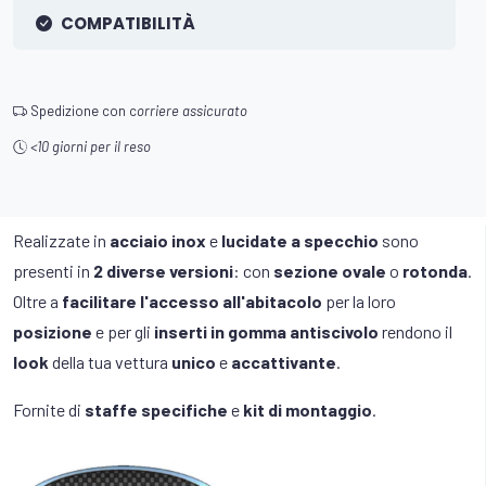
COMPATIBILITÀ
Spedizione con c
orriere assicurato
<10 giorni per il reso
Realizzate in
acciaio inox
e
lucidate a specchio
sono
presenti in
2 diverse versioni
: con
sezione ovale
o
rotonda
.
Oltre a
facilitare l'accesso all'abitacolo
per la loro
posizione
e per gli
inserti in gomma antiscivolo
rendono il
look
della tua vettura
unico
e
accattivante
.
Fornite di
staffe specifiche
e
kit di montaggio
.