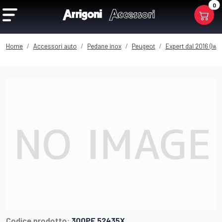
0
Home
Accessori auto
Pedane inox
Peugeot
Expert dal 2016 (lwb)
Codice prodotto:
300PE 52435X