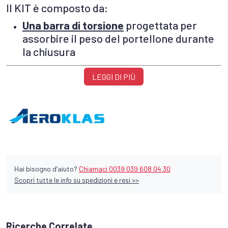
Il KIT è composto da:
Una barra di torsione
progettata per
assorbire il peso del portellone durante
la chiusura
LEGGI DI PIÙ
Un' ammortizzatore a gas
con la
funzione di smorzare la "caduta" del
portellone durante l' apertura.
Hai bisogno d’aiuto?
Chiamaci 0039 039 608 04 30
Scopri tutte le info su spedizioni e resi >>
Ricerche Correlate