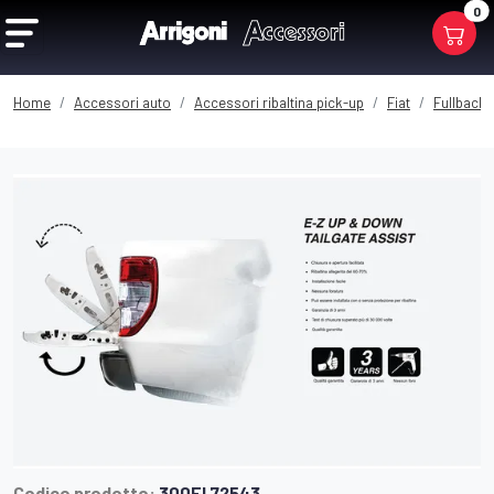
0
Home
Accessori auto
Accessori ribaltina pick-up
Fiat
Fullback 
Codice prodotto:
300FI 72543