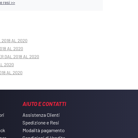
e resi >>
L 2018 AL 2020
018 AL 2020
R DAL 2018 AL 2020
AL 2020
2018 AL 2020
AIUTO E CONTATTI
ri
Assistenza Clienti
Spedizione e Resi
ack
Modalità pagamento
per
Condizioni di Vendita