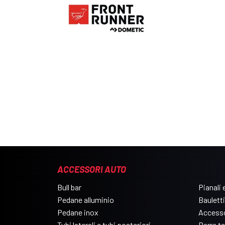
ACCESSORI AUTO
Bull bar
Pianali e
Pedane alluminio
Bauletti
Pedane inox
Accesso
Tubi laterali e tubi posteriori
Barre t