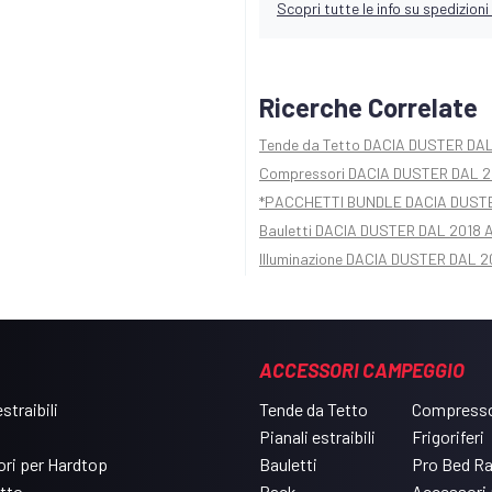
Scopri tutte le info su spedizioni 
Ricerche Correlate
Tende da Tetto DACIA DUSTER DA
Compressori DACIA DUSTER DAL 2
*PACCHETTI BUNDLE DACIA DUSTE
Bauletti DACIA DUSTER DAL 2018 
Illuminazione DACIA DUSTER DAL 
ACCESSORI CAMPEGGIO
straibili
Tende da Tetto
Compresso
Pianali estraibili
Frigoriferi
ri per Hardtop
Bauletti
Pro Bed R
etto
Rack
Accessori 