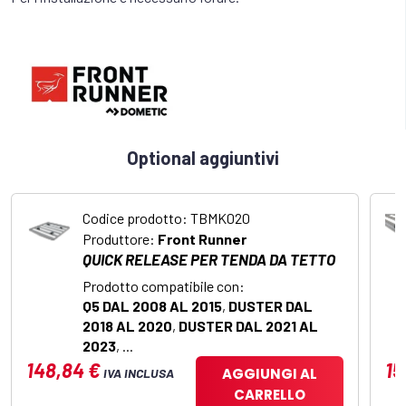
Optional aggiuntivi
Codice prodotto: TBMK020
Produttore:
Front Runner
QUICK RELEASE PER TENDA DA TETTO
Prodotto compatibile con:
Q5 DAL 2008 AL 2015
,
DUSTER DAL
2018 AL 2020
,
DUSTER DAL 2021 AL
2023
, ...
148,84 €
15
AGGIUNGI AL
IVA INCLUSA
CARRELLO