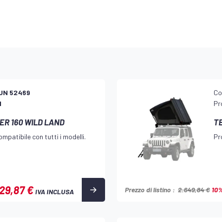
,6x42,5 pollici)
x11,4 pollici)
,8 pollici)
cala e barra portatutto, incluso
UN 52469
Co
d
Pr
ER 160 WILD LAND
T
mpatibile con tutti i modelli.
Pr
n PU 3000 mm con fodera
29,87 €
 PU2000mm
Prezzo di listino :
2.649,84 €
10
IVA INCLUSA