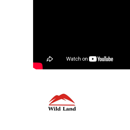
• Peso: 75 kg (165,3 libbre)
🛏️
OPTIONAL INCLUSI
••Materasso 5 cm high densitity foam + tappetin
🏞️
PUNTI DI FORZA
• Forma aerodinamica con grondaia anteriore alta
• Finestre in TPU trasparente e vista panoramica
• Illuminazione a strisce LED dimmerabili
• Ventilazione a soffitto e tessuto traspirante
• Interni spaziosi per un massimo di 4 persone
SPECIFICHE