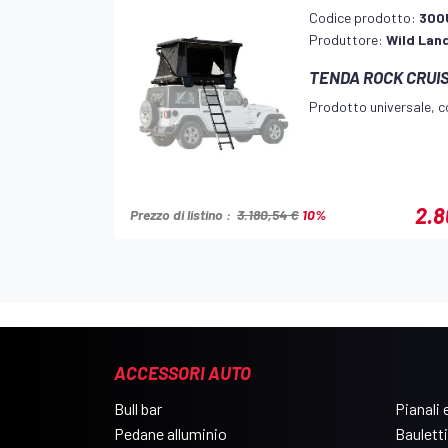
Codice prodotto:
300
•Materasso 5 cm high densitity foam + tappetino
Produttore:
Wild Lan
• Telaio interamente in alluminio, scaletta telesco
TENDA ROCK CRUIS
2 barre portatutto
Prodotto universale, co
2.8
Prezzo di listino :
3.180,54 €
10%
ACCESSORI AUTO
Bull bar
Pianali e
Pedane alluminio
Bauletti