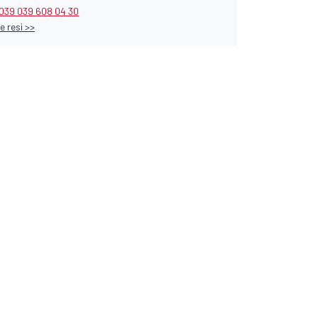
039 039 608 04 30
e resi >>
o: 300UN 52472
ld Land
WNING UNIVERSALE PER TENDA WILD LAND
ale, compatibile con tutti i modelli.
AGGIUNGI AL CARRELLO