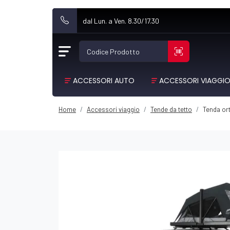
dal Lun. a Ven. 8.30/17.30
Codice Prodotto
ACCESSORI AUTO
ACCESSORI VIAGGI
Home
Accessori viaggio
Tende da tetto
Tenda ort