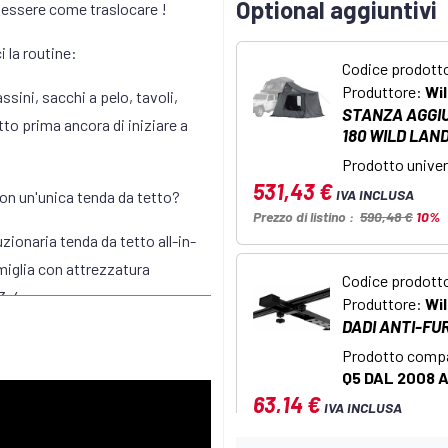
Optional aggiuntivi
 essere come traslocare !
 la routine:
Codice prodott
Produttore:
Wi
sini, sacchi a pelo, tavoli,
STANZA AGGI
utto prima ancora di iniziare a
180 WILD LAN
Prodotto univers
531,43 €
IVA INCLUSA
on un'unica tenda da tetto?
Prezzo di listino :
590,48 €
10%
uzionaria tenda da tetto all-in-
miglia con attrezzatura
Codice prodott
 3-4 persone
Produttore:
Wi
DADI ANTI-FU
Prodotto compa
Q5 DAL 2008 A
63,14 €
IVA INCLUSA
Prezzo di listino :
70,15 €
10%