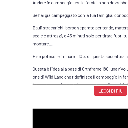
Andare in campeggio con la famiglia non dovrebbe
Se hai già campeggiato con la tua famiglia, conosci
Bauli stracarichi, borse separate per tende, materas
sedie e attrezzi, e 45 minuti solo per tirare fuori t
montare....
E se potessi eliminare l'80% di questa seccatura c
Questa è l'idea alla base di Orthframe 180, una rivol
one di Wild Land che ridefinisce il campeggio in fa
integrata, comfort totale e zero stress. Capacità:
LEGGI DI PIÙ
DIMENSIONI
• Chiusa: 106×200×28 cm (41,7×78,7×11 pollici)
• Aperta: 230×200×114 cm (90,5×78,7×44,6 pollici)