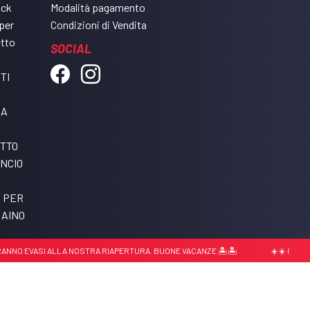
ack
Modalità pagamento
per
Condizioni di Vendita
etto
SOCIAL
TI
DA
ETTO
NCIO
I PER
RAINO
O EVASI ALLA NOSTRA RIAPERTURA. BUONE VACANZE 🏝️🏝️
☀️☀️ CHIUSURA ES