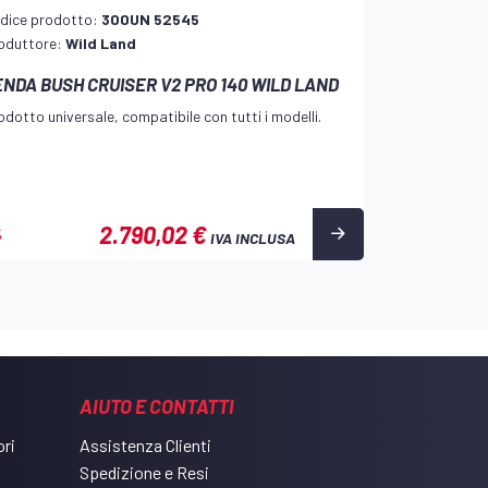
dice prodotto:
300UN 52545
oduttore:
Wild Land
ENDA BUSH CRUISER V2 PRO 140 WILD LAND
odotto universale, compatibile con tutti i modelli.
2.790,02 €
%
IVA INCLUSA
AIUTO E CONTATTI
ri
Assistenza Clienti
Spedizione e Resi