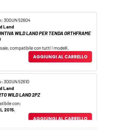
o: 300UN 52604
ld Land
UNTIVA WILD LAND PER TENDA ORTHFRAME
D
ale, compatibile con tutti i modelli.
AGGIUNGI AL CARRELLO
o: 300UN 52610
ld Land
RTO WILD LAND 2PZ
tibile con:
L 2015
,
AGGIUNGI AL CARRELLO