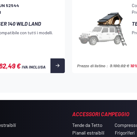
UN 52544
Co
 anticondensa 1cm
d
Pr
pica in alluminio. Opzionale con
ER 140 WILD LAND
T
mpatibile con tutti i modelli.
Pr
62,49 €
Prezzo di listino :
3.100,02 €
10
IVA INCLUSA
ACCESSORI CAMPEGGIO
straibili
Tende da Tetto
Compresso
Pianali estraibili
Frigoriferi