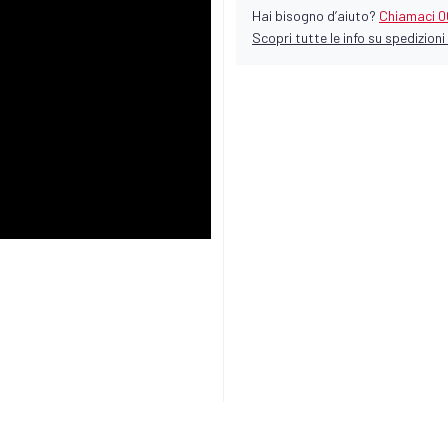
Hai bisogno d’aiuto?
Chiamaci 0
Scopri tutte le info su spedizioni 
Codice prodott
Produttore:
Wi
TENDALINO/A
o anticondensa 1cm
Prodotto univers
225,09 €
IVA INCLUSA
Prezzo di listino :
250,10 €
10%