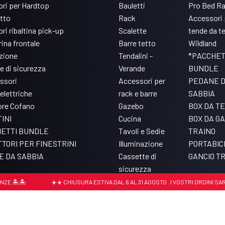
ri per Hardtop
Bauletti
Pro Bed R
etto
Rack
Accessori 
ri ribaltina pick-up
Scalette
tende da t
ina frontale
Barre tetto
Wildland
azione
Tendalini -
*PACCHET
e di sicurezza
Verande
BUNDLE
ssori
Accessori per
PEDANE 
elettriche
rack e barre
SABBIA
ore Cofano
Gazebo
BOX DA T
INI
Cucina
BOX DA GA
ETTI BUNDLE
Tavoli e Sedie
TRAINO
TORI PER FINESTRINI
Illuminazione
PORTABIC
 DA SABBIA
Cassette di
GANCIO T
sicurezza
Accessori per Pro
🏝️
☀️☀️ CHIUSURA ESTIVA DAL 6 AL 31 AGOSTO . I VOSTRI ORDINI SARANN
Bed Rack
779430156
Cookie policy
Privacy Policy
Update tracking settings