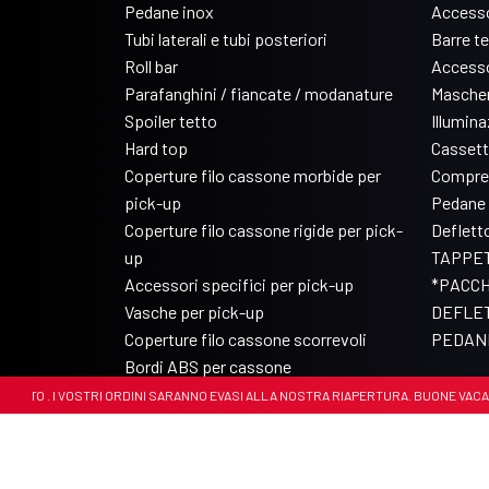
Pedane inox
Accesso
Tubi laterali e tubi posteriori
Barre t
Roll bar
Accesso
Parafanghini / fiancate / modanature
Mascher
Spoiler tetto
Illumin
Hard top
Cassett
Coperture filo cassone morbide per
Compre
pick-up
Pedane 
Coperture filo cassone rigide per pick-
Deflett
up
TAPPET
Accessori specifici per pick-up
*PACCH
Vasche per pick-up
DEFLET
Coperture filo cassone scorrevoli
PEDANE
Bordi ABS per cassone
O . I VOSTRI ORDINI SARANNO EVASI ALLA NOSTRA RIAPERTURA. BUONE VACANZE 🏝️
© Copyright 2017-2026 Arrigoni Accessori
P.IVA 00