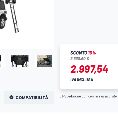
SCONTO
10%
3.330,60 €
2.997,54
IVA INCLUSA
Spedizione con c
orriere assicurato
COMPATIBILITÀ