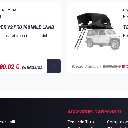
UN 52545
Co
d
Pr
ER V2 PRO 140 WILD LAND
T
mpatibile con tutti i modelli.
Pr
90,02 €
Prezzo di listino :
2.699,86 €
10
IVA INCLUSA
ACCESSORI CAMPEGGIO
straibili
Tende da Tetto
Compresso