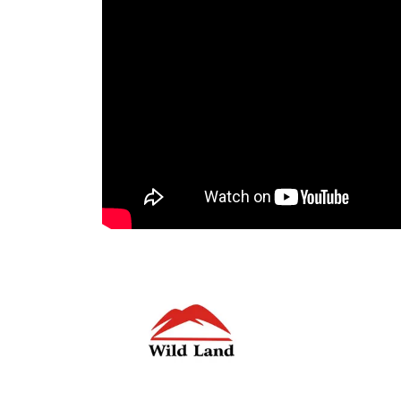
la mancanza di corrente
- Materasso: 3cm FOEM ad alta densità + 4cm EP
Dimensioni/peso:
Tenda interna: 270x174x119 cm
Dimensione Chiusa: 174x143x32 cm
Peso netto: 96 kg + 7kg (scala)
Capacità di peso statico: 300kg
Capacità: 2+1