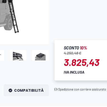
SCONTO
10%
4.250,48 €
3.825,43
IVA INCLUSA
Spedizione con c
orriere assicurato
COMPATIBILITÀ