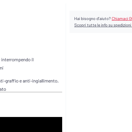
Hai bisogno d’aiuto?
Chiamaci 0
Scopri tutte le info su spedizioni 
e interrompendo il
ni
-graffio e anti-ingiallimento,
ato
per situazioni impreviste come