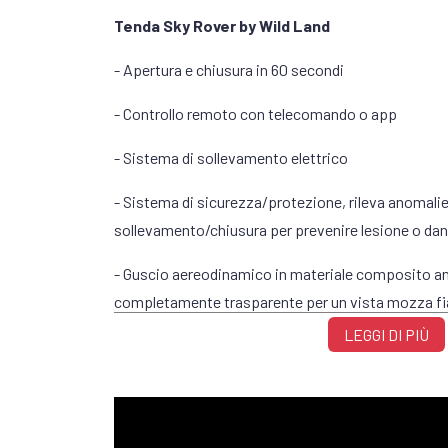
Tenda Sky Rover by Wild Land
- Apertura e chiusura in 60 secondi
- Controllo remoto con telecomando o app
- Sistema di sollevamento elettrico
- Sistema di sicurezza/protezione, rileva anomali
sollevamento/chiusura per prevenire lesione o dan
- Guscio aereodinamico in materiale composito anti
completamente trasparente per un vista mozza fi
LEGGI DI PIÙ
- 1 porta + 3 finestre per una vista a 360°
- Telaio a X per una maggiore stabilità
- Modalità di sollevamento manuale di emergenza 