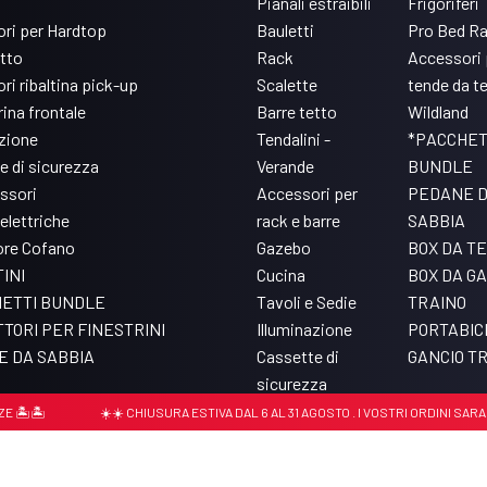
Pianali estraibili
Frigoriferi
ri per Hardtop
Bauletti
Pro Bed R
etto
Rack
Accessori 
ri ribaltina pick-up
Scalette
tende da t
ina frontale
Barre tetto
Wildland
azione
Tendalini -
*PACCHET
e di sicurezza
Verande
BUNDLE
ssori
Accessori per
PEDANE 
elettriche
rack e barre
SABBIA
ore Cofano
Gazebo
BOX DA T
INI
Cucina
BOX DA GA
ETTI BUNDLE
Tavoli e Sedie
TRAINO
TORI PER FINESTRINI
Illuminazione
PORTABIC
 DA SABBIA
Cassette di
GANCIO T
sicurezza
Accessori per Pro
️
☀️☀️ CHIUSURA ESTIVA DAL 6 AL 31 AGOSTO . I VOSTRI ORDINI SARANNO
Bed Rack