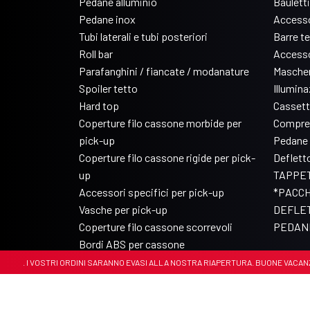
Pedane alluminio
Bauletti
Pedane inox
Accesso
Tubi laterali e tubi posteriori
Barre t
Roll bar
Accesso
Parafanghini / fiancate / modanature
Mascher
Spoiler tetto
Illumin
Hard top
Cassett
Coperture filo cassone morbide per
Compre
pick-up
Pedane 
Coperture filo cassone rigide per pick-
Deflett
up
TAPPET
Accessori specifici per pick-up
*PACCH
Vasche per pick-up
DEFLET
Coperture filo cassone scorrevoli
PEDANE
Bordi ABS per cassone
 . I VOSTRI ORDINI SARANNO EVASI ALLA NOSTRA RIAPERTURA. BUONE VACANZE 🏝️