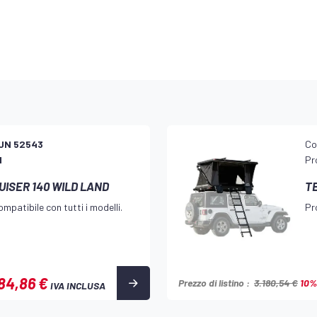
UN 52543
Co
d
Pr
ISER 140 WILD LAND
T
mpatibile con tutti i modelli.
Pr
84,86 €
Prezzo di listino :
3.180,54 €
10%
IVA INCLUSA