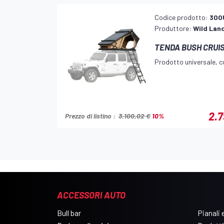
Codice prodotto:
300
Produttore:
Wild Lan
TENDA BUSH CRUIS
Prodotto universale, co
2.7
Prezzo di listino :
3.100,02 €
10%
ACCESSORI AUTO
Bull bar
Pianali e