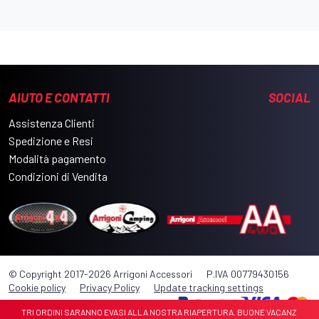
AIUTO E CONTATTI
SOCIAL
Assistenza Clienti
Spedizione e Resi
Modalità pagamento
Condizioni di Vendita
© Copyright 2017-2026 Arrigoni Accessori
P.IVA 00779430156
Cookie policy
Privacy Policy
Update tracking settings
VOSTRI ORDINI SARANNO EVASI ALLA NOSTRA RIAPERTURA. BUONE VACANZE 🏝️🏝️