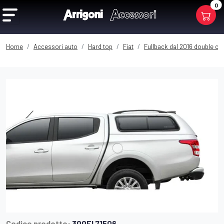
0
Home
Accessori auto
Hard top
Fiat
Fullback dal 2016 double ca
Codice prodotto:
300FI 71506