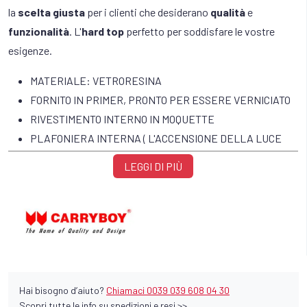
la
scelta giusta
per i clienti che desiderano
qualità
e
funzionalità
. L'
hard top
perfetto per soddisfare le vostre
esigenze.
MATERIALE: VETRORESINA
FORNITO IN PRIMER, PRONTO PER ESSERE VERNICIATO
RIVESTIMENTO INTERNO IN MOQUETTE
PLAFONIERA INTERNA ( L'ACCENSIONE DELLA LUCE
INTERNA è COLLEGATA ALL'APERTURA DEL
LEGGI DI PIÙ
PORTELLONE)
BARRE TETTO
SPOILER TETTO CON LUCE STOP
CERNIERE IN ACCIAIO INOX
VETRI LATERALI OSCURATI SCORREVOLI
VETRO POSTERIORE OSCURATO CON SBRINATORE
Hai bisogno d’aiuto?
Chiamaci 0039 039 608 04 30
IL MONTAGGIO CON MORSETTI NON NECESSITA DI FORI
Scopri tutte le info su spedizioni e resi >>